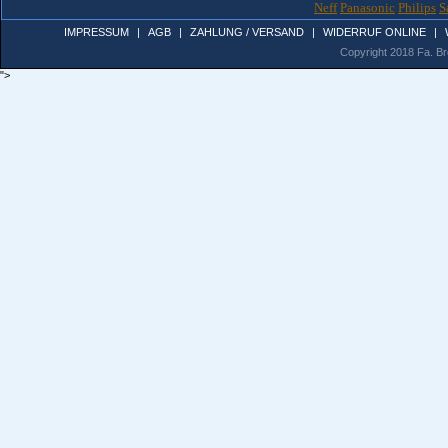
Neff
Panasonic
Philips
S
IMPRESSUM
|
AGB
|
ZAHLUNG / VERSAND
|
WIDERRUF ONLINE
|
Copyright 2018 Fa. Bro
">