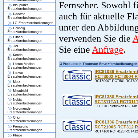
Fernseher. Sowohl fü
Blaupunkt
Ersatzfernbedienungen
auch für aktuelle Fl
Daewoo
Ersatzfernbedienungen
LG Ersatzfernbedienungen
unter den Abbildung
Grundig
Ersatzfernbedienungen
verwenden Sie die
A
Hitachi
Ersatzfernbedienungen
JVC
Sie eine
Anfrage
.
Ersatzfernbedienungen
Kendo
Ersatzfernbedienungen
Lifetec Medion
3 Produkte in Thomson Ersatzfernbedienungen
Ersatzfernbedienungen
IRC81038 Ersatzfer
Loewe
RCT3002 RCT3004 R
Ersatzfernbedienungen
RCT5000T RCT501 RCT600
Metz
Ersatzfernbedienungen
Mitsubishi
Ersatzfernbedienungen
IRC81336 Ersatzfer
Nokia
RCT311TA1 RCT311
Ersatzfernbedienungen
ETC210 Telefunken RCTMB
Nordmende
Ersatzfernbedienungen
Orion
Ersatzfernbedienungen
IRC81336 Ersatzfer
Panasonic
RCT2100S RCT312 R
Ersatzfernbedienungen
RCT4100 RCT4120 RCT412
Philips