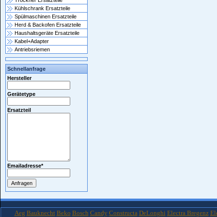
Trockner Ersatzteile
Kühlschrank Ersatzteile
Spülmaschinen Ersatzteile
Herd & Backofen Ersatzteile
Haushaltsgeräte Ersatzteile
Kabel+Adapter
Antriebsriemen
Schnellanfrage
Hersteller
Gerätetype
Ersatzteil
Emailadresse
*
Aeg
Bauknecht
Beko
Bosch
Candy
Constructa
DeLonghi
Electra Bregenz
El