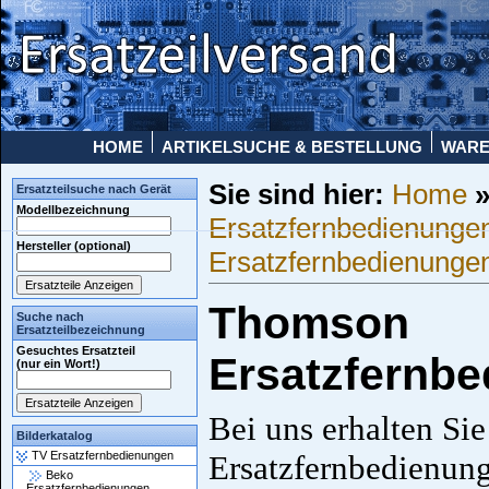
HOME
ARTIKELSUCHE & BESTELLUNG
WAR
Sie sind hier:
Home
Ersatzteilsuche nach Gerät
Modellbezeichnung
Ersatzfernbedienunge
Hersteller (optional)
Ersatzfernbedienunge
Thomson
Suche nach
Ersatzteilbezeichnung
Gesuchtes Ersatzteil
Ersatzfernb
(nur ein Wort!)
Bei uns erhalten Si
Bilderkatalog
TV Ersatzfernbedienungen
Ersatzfernbedienun
Beko
Ersatzfernbedienungen