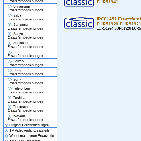
Ersatzfernbedienungen
EUR51941
Universum
Ersatzfernbedienungen
Saba
IRC81451 Ersatzfer
Ersatzfernbedienungen
EUR51920 EUR51921
Samsung
EUR51924 EUR51926 EUR5
Ersatzfernbedienungen
Sanyo
Ersatzfernbedienungen
Schneider
Ersatzfernbedienungen
SEG
Ersatzfernbedienungen
Seleco
Ersatzfernbedienungen
Sharp
Ersatzfernbedienungen
Sony
Ersatzfernbedienungen
Telefunken
Ersatzfernbedienungen
Toshiba
Ersatzfernbedienungen
Thomson
Ersatzfernbedienungen
Watson
Ersatzfernbedienungen
Original Fernbedienungen
TV Video Audio Ersatzteile
Waschmaschinen Ersatzteile