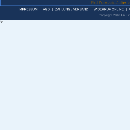
Neff
Panasonic
Philips
S
IMPRESSUM
|
AGB
|
ZAHLUNG / VERSAND
|
WIDERRUF ONLINE
|
Copyright 2018 Fa. Bro
">