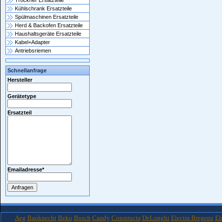
Trockner Ersatzteile
Kühlschrank Ersatzteile
Spülmaschinen Ersatzteile
Herd & Backofen Ersatzteile
Haushaltsgeräte Ersatzteile
Kabel+Adapter
Antriebsriemen
Schnellanfrage
Hersteller
Gerätetype
Ersatzteil
Emailadresse
*
Aeg
Bauknecht
Beko
Bosch
Candy
Constructa
DeLonghi
Electra Bregenz
El