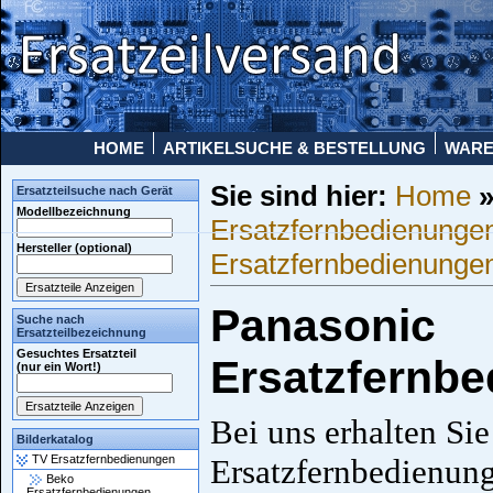
HOME
ARTIKELSUCHE & BESTELLUNG
WAR
Sie sind hier:
Home
Ersatzteilsuche nach Gerät
Modellbezeichnung
Ersatzfernbedienunge
Hersteller (optional)
Ersatzfernbedienunge
Panasonic
Suche nach
Ersatzteilbezeichnung
Gesuchtes Ersatzteil
Ersatzfernb
(nur ein Wort!)
Bei uns erhalten Si
Bilderkatalog
TV Ersatzfernbedienungen
Ersatzfernbedienung
Beko
Ersatzfernbedienungen