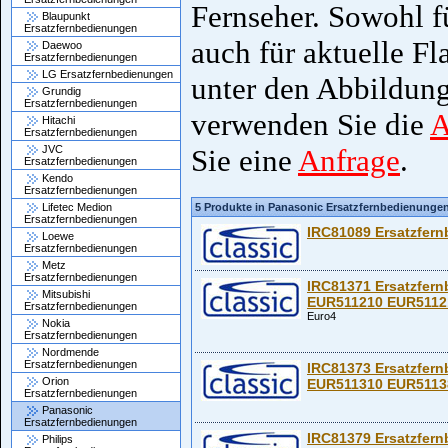
Fernseher. Sowohl fü
Blaupunkt
Ersatzfernbedienungen
auch für aktuelle Fl
Daewoo
Ersatzfernbedienungen
LG Ersatzfernbedienungen
unter den Abbildung
Grundig
Ersatzfernbedienungen
verwenden Sie die
A
Hitachi
Ersatzfernbedienungen
JVC
Sie eine
Anfrage
.
Ersatzfernbedienungen
Kendo
Ersatzfernbedienungen
Lifetec Medion
5 Produkte in Panasonic Ersatzfernbedienunge
Ersatzfernbedienungen
IRC81089 Ersatzfer
Loewe
Ersatzfernbedienungen
Metz
Ersatzfernbedienungen
IRC81371 Ersatzfer
Mitsubishi
EUR511210 EUR5112
Ersatzfernbedienungen
Euro4
Nokia
Ersatzfernbedienungen
Nordmende
Ersatzfernbedienungen
IRC81373 Ersatzfer
Orion
EUR511310 EUR5113
Ersatzfernbedienungen
Panasonic
Ersatzfernbedienungen
IRC81379 Ersatzfer
Philips