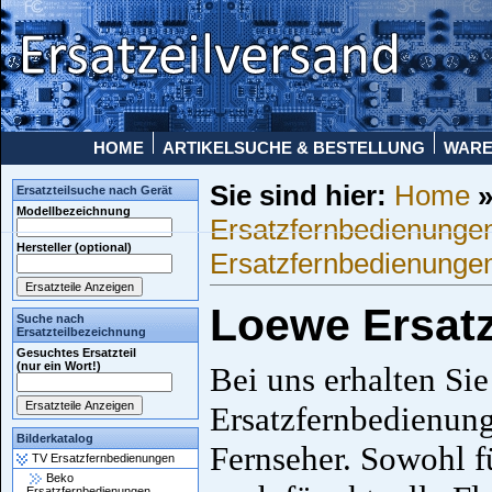
HOME
ARTIKELSUCHE & BESTELLUNG
WAR
Sie sind hier:
Home
Ersatzteilsuche nach Gerät
Modellbezeichnung
Ersatzfernbedienunge
Hersteller (optional)
Ersatzfernbedienunge
Loewe Ersat
Suche nach
Ersatzteilbezeichnung
Gesuchtes Ersatzteil
(nur ein Wort!)
Bei uns erhalten Si
Ersatzfernbedienung
Bilderkatalog
Fernseher. Sowohl fü
TV Ersatzfernbedienungen
Beko
Ersatzfernbedienungen