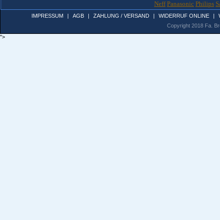
Neff
Panasonic
Philips
S
IMPRESSUM
|
AGB
|
ZAHLUNG / VERSAND
|
WIDERRUF ONLINE
|
Copyright 2018 Fa. Bro
">