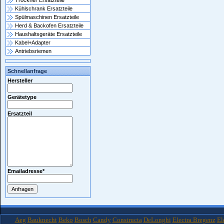
Trockner Ersatzteile
Kühlschrank Ersatzteile
Spülmaschinen Ersatzteile
Herd & Backofen Ersatzteile
Haushaltsgeräte Ersatzteile
Kabel+Adapter
Antriebsriemen
Schnellanfrage
Hersteller
Gerätetype
Ersatzteil
Emailadresse
*
Aeg
Bauknecht
Beko
Bosch
Candy
Constructa
DeLonghi
Electra Bregenz
El