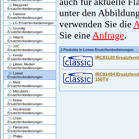
auch für aktuelle Fl
Blaupunkt
Ersatzfernbedienungen
unter den Abbildung
Daewoo
Ersatzfernbedienungen
verwenden Sie die
A
LG Ersatzfernbedienungen
Grundig
Sie eine
Anfrage
.
Ersatzfernbedienungen
Hitachi
Ersatzfernbedienungen
JVC
2 Produkte in Loewe Ersatzfernbedienungen
Ersatzfernbedienungen
Kendo
IRC81120 Ersatzfer
Ersatzfernbedienungen
Lifetec Medion
Ersatzfernbedienungen
Loewe
IRC81454 Ersatzfer
Ersatzfernbedienungen
150TV
Metz
Ersatzfernbedienungen
Mitsubishi
Ersatzfernbedienungen
Nokia
Ersatzfernbedienungen
Nordmende
Ersatzfernbedienungen
Orion
Ersatzfernbedienungen
Panasonic
Ersatzfernbedienungen
Philips