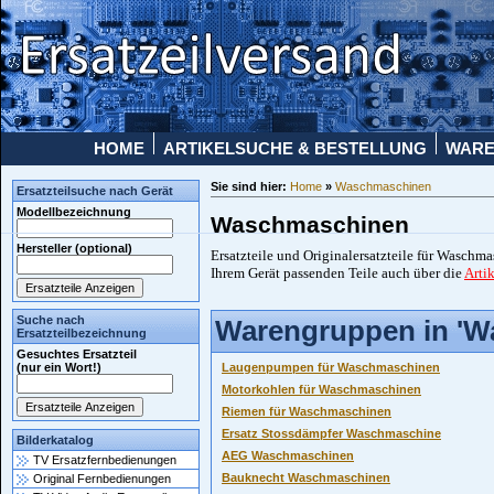
HOME
ARTIKELSUCHE & BESTELLUNG
WAR
Sie sind hier:
Home
»
Waschmaschinen
Ersatzteilsuche nach Gerät
Modellbezeichnung
Waschmaschinen
Hersteller (optional)
Ersatzteile und Originalersatzteile für Waschm
Ihrem Gerät passenden Teile auch über die
Arti
Suche nach
Warengruppen in 'W
Ersatzteilbezeichnung
Gesuchtes Ersatzteil
(nur ein Wort!)
Laugenpumpen für Waschmaschinen
Motorkohlen für Waschmaschinen
Riemen für Waschmaschinen
Ersatz Stossdämpfer Waschmaschine
Bilderkatalog
AEG Waschmaschinen
TV Ersatzfernbedienungen
Bauknecht Waschmaschinen
Original Fernbedienungen