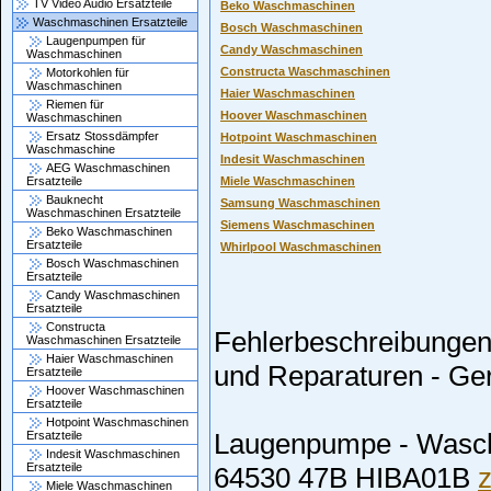
TV Video Audio Ersatzteile
Beko Waschmaschinen
Waschmaschinen Ersatzteile
Bosch Waschmaschinen
Laugenpumpen für
Candy Waschmaschinen
Waschmaschinen
Constructa Waschmaschinen
Motorkohlen für
Waschmaschinen
Haier Waschmaschinen
Riemen für
Hoover Waschmaschinen
Waschmaschinen
Ersatz Stossdämpfer
Hotpoint Waschmaschinen
Waschmaschine
Indesit Waschmaschinen
AEG Waschmaschinen
Miele Waschmaschinen
Ersatzteile
Bauknecht
Samsung Waschmaschinen
Waschmaschinen Ersatzteile
Siemens Waschmaschinen
Beko Waschmaschinen
Ersatzteile
Whirlpool Waschmaschinen
Bosch Waschmaschinen
Ersatzteile
Candy Waschmaschinen
Ersatzteile
Constructa
Fehlerbeschreibungen
Waschmaschinen Ersatzteile
Haier Waschmaschinen
und Reparaturen - G
Ersatzteile
Hoover Waschmaschinen
Ersatzteile
Hotpoint Waschmaschinen
Laugenpumpe - Wasc
Ersatzteile
Indesit Waschmaschinen
Ersatzteile
64530 47B HIBA01B
Miele Waschmaschinen