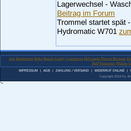
Lagerwechsel - Wasc
Beitrag im Forum
Trommel startet spät
Hydromatic W701
zum
Aeg
Bauknecht
Beko
Bosch
Candy
Constructa
DeLonghi
Electra Bregenz
El
Neff
Panasonic
Philips
S
IMPRESSUM
|
AGB
|
ZAHLUNG / VERSAND
|
WIDERRUF ONLINE
|
Copyright 2018 Fa. Bro
">