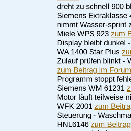
dreht zu schnell 900 
Siemens Extraklasse
nimmt Wasser-sprint
Miele WPS 923
zum B
Display bleibt dunke
WA 1400 Star Plus
zu
Zulauf prüfen blinkt
zum Beitrag im Foru
Programm stoppt fehl
Siemens WM 61231
z
Motor läuft teilweise
WFK 2001
zum Beitr
Steuerung - Waschm
HNL6146
zum Beitra