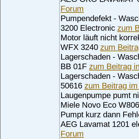
Forum
Pumpendefekt - Was
3200 Electronic
zum B
Motor läuft nicht kor
WFX 3240
zum Beitr
Lagerschaden - Wasch
BB 01F
zum Beitrag 
Lagerschaden - Wasch
50616
zum Beitrag i
Laugenpumpe pumt ni
Miele Novo Eco W80
Pumpt kurz dann Fehl
AEG Lavamat 1201 el
Forum