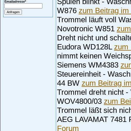
Spülen blinkt - Wasc
Emailadresse
*
W876
zum Beitrag im
Trommel läuft voll W
Novotronic W851
zum
Dreht nicht und schal
Eudora WD128L
zum 
nimmt keinen Weichs
Siemens WM4383
zu
Steuereinheit - Was
44 BW
zum Beitrag i
Trommel dreht nicht
WOV4800/03
zum Bei
Trommel läßt sich ni
AEG LAVAMAT 7481 
Forum