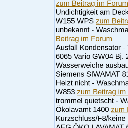
zum Beitrag im Foru
Undichtigkeit am Dec
W155 WPS
zum Beit
unbekannt - Waschma
Beitrag im Forum
Ausfall Kondensator
6065 Vario GW04 Bj.
Wasserweiche ausba
Siemens SIWAMAT 8
Heizt nicht - Waschma
W853
zum Beitrag im
trommel quietscht -
Ökolavamt 1400
zum 
Kurzschluss/F8/keine
AEG ÖKO LAVAMAT 