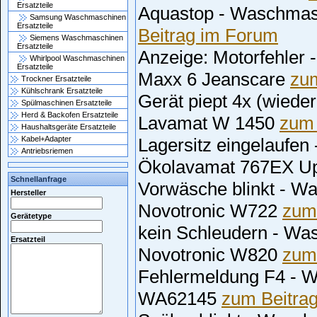
Ersatzteile
Aquastop - Waschma
Samsung Waschmaschinen
Ersatzteile
Beitrag im Forum
Siemens Waschmaschinen
Ersatzteile
Anzeige: Motorfehler
Whirlpool Waschmaschinen
Ersatzteile
Maxx 6 Jeanscare
zu
Trockner Ersatzteile
Kühlschrank Ersatzteile
Gerät piept 4x (wied
Spülmaschinen Ersatzteile
Herd & Backofen Ersatzteile
Lavamat W 1450
zum 
Haushaltsgeräte Ersatzteile
Kabel+Adapter
Lagersitz eingelaufe
Antriebsriemen
Ökolavamat 767EX U
Schnellanfrage
Vorwäsche blinkt - W
Hersteller
Novotronic W722
zum
Gerätetype
kein Schleudern - Wa
Ersatzteil
Novotronic W820
zum
Fehlermeldung F4 - 
WA62145
zum Beitra