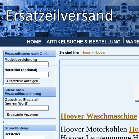
HOME
ARTIKELSUCHE & BESTELLUNG
WAR
Sie sind hier:
Home
»
Hoover
Ersatzteilsuche nach Gerät
Modellbezeichnung
Hersteller (optional)
Suche nach
Ersatzteilbezeichnung
Gesuchtes Ersatzteil
(nur ein Wort!)
Hoover Waschmaschine
Hoover Motorkohlen
Ho
Schnellanfrage
Hersteller
Hoover Laugenpumpe Ho