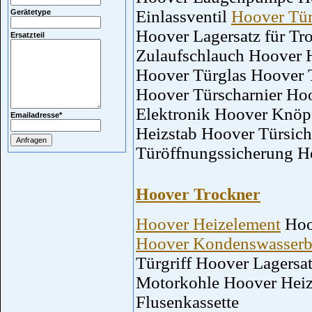
Einlassventil
Hoover Tür
Gerätetype
Hoover Lagersatz für T
Ersatzteil
Zulaufschlauch Hoover H
Hoover Türglas Hoover 
Hoover Türscharnier Ho
Elektronik Hoover Knöp
Emailadresse
*
Heizstab Hoover Türsic
Türöffnungssicherung H
Hoover Trockner
Hoover Heizelement
Hoo
Hoover Kondenswasserbe
Türgriff Hoover Lagers
Motorkohle Hoover Heiz
Flusenkassette