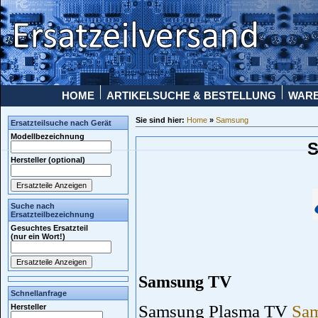
HOME
ARTIKELSUCHE & BESTELLUNG
WAR
Sie sind hier:
Home
»
Samsung
Ersatzteilsuche nach Gerät
Modellbezeichnung
Hersteller (optional)
Suche nach
Ersatzteilbezeichnung
Gesuchtes Ersatzteil
(nur ein Wort!)
Samsung TV
Schnellanfrage
Samsung Plasma TV
Sam
Hersteller