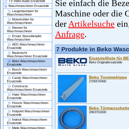
Sie einfach die Bez
TV Video Audio Ersatzteile
Waschmaschinen Ersatzteile
Maschine oder die O
Laugenpumpen für
Waschmaschinen
Motorkohlen für
der
Artikelsuche
ein,
Waschmaschinen
Riemen für
Anfrage
.
Waschmaschinen
Ersatz Stossdämpfer
Waschmaschine
AEG Waschmaschinen
7 Produkte in Beko Was
Ersatzteile
Bauknecht
Waschmaschinen Ersatzteile
Ersatzteilliste für
Beko Waschmaschinen
Beko Originalersatzteile
Ersatzteile
Bosch Waschmaschinen
Ersatzteile
Beko Trommelrippe
Candy Waschmaschinen
2705570400
Ersatzteile
Constructa
Waschmaschinen Ersatzteile
Haier Waschmaschinen
Ersatzteile
Hoover Waschmaschinen
Ersatzteile
Beko Türmanschett
Hotpoint Waschmaschinen
2863701600
Ersatzteile
Indesit Waschmaschinen
Ersatzteile
Miele Waschmaschinen