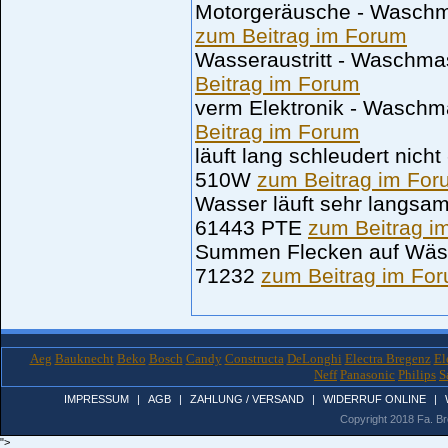
Motorgeräusche - Wasch
zum Beitrag im Forum
Wasseraustritt - Wasch
Beitrag im Forum
verm Elektronik - Wasch
Beitrag im Forum
läuft lang schleudert ni
510W
zum Beitrag im For
Wasser läuft sehr langs
61443 PTE
zum Beitrag i
Summen Flecken auf Wä
71232
zum Beitrag im Fo
Aeg
Bauknecht
Beko
Bosch
Candy
Constructa
DeLonghi
Electra Bregenz
El
Neff
Panasonic
Philips
S
IMPRESSUM
|
AGB
|
ZAHLUNG / VERSAND
|
WIDERRUF ONLINE
|
Copyright 2018 Fa. Bro
">