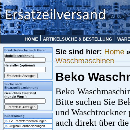
HOME
ARTIKELSUCHE & BESTELLUNG
WAR
Sie sind hier:
Home
Ersatzteilsuche nach Gerät
Modellbezeichnung
Waschmaschinen
Hersteller (optional)
Beko Wasch
Suche nach
Ersatzteilbezeichnung
Beko Waschmaschin
Gesuchtes Ersatzteil
(nur ein Wort!)
Bitte suchen Sie B
und Waschtrockner 
Bilderkatalog
auch direkt über di
TV Ersatzfernbedienungen
Original Fernbedienungen