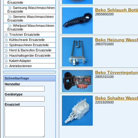
Ersatzteile
Samsung Waschmaschinen
Beko Schlauch Bott
Ersatzteile
2855800200
Siemens Waschmaschinen
Ersatzteile
Whirlpool Waschmaschinen
Ersatzteile
Trockner Ersatzteile
Beko Heizung Wasc
Kühlschrank Ersatzteile
2863701600
Spülmaschinen Ersatzteile
Herd & Backofen Ersatzteile
Haushaltsgeräte Ersatzteile
Kabel+Adapter
Antriebsriemen
Beko Türverriegel
2805310100
Schnellanfrage
Hersteller
Gerätetype
Beko Schalter Was
2201920500
Ersatzteil