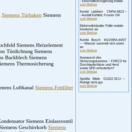
- Einschaltverzögerung Relais
zum Beitrag
Kombi Liebherr CNPel 4813 --
z
Siemens Türhaken
Siemens
- Ausfall Kühlteil, Froster OK
zum Beitrag
Elektronikhändler Pollin meldet
Insolvenz an
zum Beitrag
Kombi Bosch KGV39VL44/07
--- Wasser sammelt sich unten
ochfeld Siemens Heizelement
an
ens Türdichtung Siemens
zum Beitrag
ns Backblech Siemens
Austausch des
Sicherungskastens – FI/RCD für
 Siemens Thermosicherung
Durchlauferhitzer und Herd
sowie SPD erforderlich?
zum Beitrag
SpüMa Miele G1022 SCU ---
Reinigt nicht gut
zum Beitrag
iemens Luftkanal
Siemens Fettfilter
ondensator Siemens Einlassventil
 Siemens Geschirrkorb
Siemens