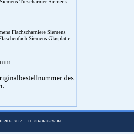
Siemens Türscharnier Siemens
ens Flachscharniere Siemens
Flaschenfach Siemens Glasplatte
ramm
riginalbestellnummer des
n.
TERIEGESETZ
|
ELEKTRONIKFORUM