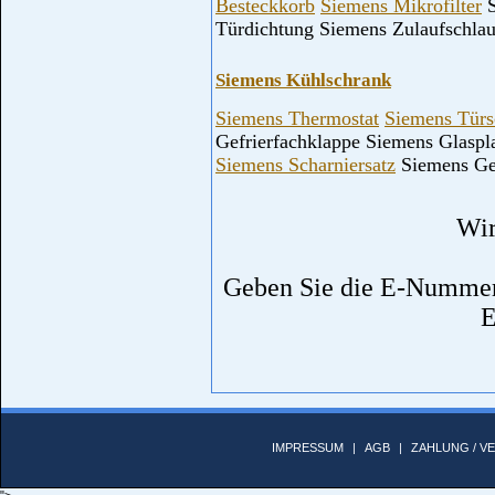
Besteckkorb
Siemens Mikrofilter
S
Türdichtung Siemens Zulaufschla
Siemens Kühlschrank
Siemens Thermostat
Siemens Türs
Gefrierfachklappe Siemens Glaspl
Siemens Scharniersatz
Siemens Ge
Wir
Geben Sie die E-Nummer 
E
IMPRESSUM
|
AGB
|
ZAHLUNG / V