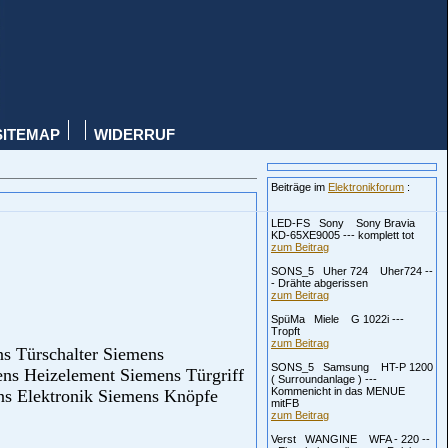
SITEMAP
WIDERRUF
Beiträge im
Elektronikforum
:
LED-FS Sony Sony Bravia
KD-65XE9005 --- komplett tot
zum Beitrag
SONS_5 Uher 724 Uher724 --
- Drähte abgerissen
zum Beitrag
SpüMa Miele G 1022i ---
Tropft
zum Beitrag
ns Türschalter Siemens
SONS_5 Samsung HT-P 1200
ns Heizelement Siemens Türgriff
( Surroundanlage ) ---
Kommenicht in das MENUE
ns Elektronik Siemens Knöpfe
mitFB
zum Beitrag
Verst WANGINE WFA - 220 --