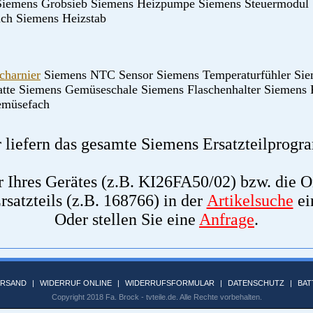
iemens Grobsieb Siemens Heizpumpe Siemens Steuermodul 
uch Siemens Heizstab
charnier
Siemens NTC Sensor Siemens Temperaturfühler Siem
atte Siemens Gemüseschale Siemens Flaschenhalter Siemens 
müsefach
 liefern das gesamte Siemens Ersatzteilprog
Ihres Gerätes (z.B. KI26FA50/02) bzw. die O
rsatzteils (z.B. 168766) in der
Artikelsuche
ei
Oder stellen Sie eine
Anfrage
.
ERSAND
|
WIDERRUF ONLINE
|
WIDERRUFSFORMULAR
|
DATENSCHUTZ
|
BAT
Copyright 2018 Fa. Brock - tvteile.de. Alle Rechte vorbehalten.