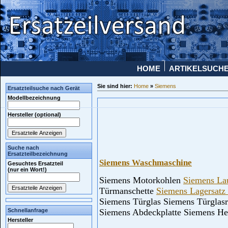
HOME
ARTIKELSUCHE
Sie sind hier:
Home
»
Siemens
Ersatzteilsuche nach Gerät
Modellbezeichnung
Hersteller (optional)
Suche nach
Ersatzteilbezeichnung
Siemens Waschmaschine
Gesuchtes Ersatzteil
(nur ein Wort!)
Siemens Motorkohlen
Siemens L
Türmanschette
Siemens Lagersatz
Siemens Türglas Siemens Türglas
Schnellanfrage
Siemens Abdeckplatte Siemens He
Hersteller