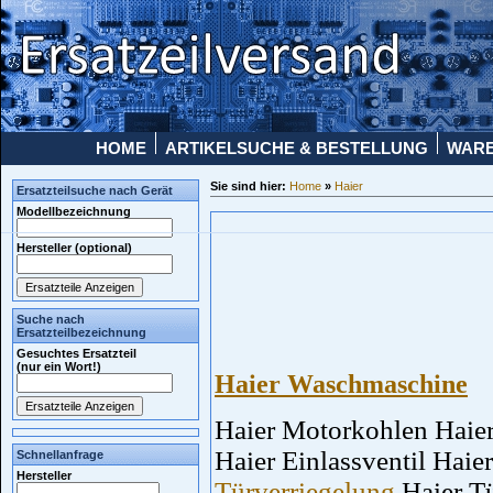
HOME
ARTIKELSUCHE & BESTELLUNG
WAR
Sie sind hier:
Home
»
Haier
Ersatzteilsuche nach Gerät
Modellbezeichnung
Hersteller (optional)
Suche nach
Ersatzteilbezeichnung
Gesuchtes Ersatzteil
(nur ein Wort!)
Haier Waschmaschine
Haier Motorkohlen Haie
Haier Einlassventil Haie
Schnellanfrage
Hersteller
Türverriegelung
Haier Tü