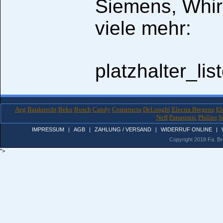
Siemens, Whir
viele mehr:
platzhalter_li
Aeg
Bauknecht
Beko
Bosch
Candy
Constructa
DeLonghi
Electra Bregenz
El
Neff
Panasonic
Philips
S
IMPRESSUM
|
AGB
|
ZAHLUNG / VERSAND
|
WIDERRUF ONLINE
|
Copyright 2018 Fa. Bro
">