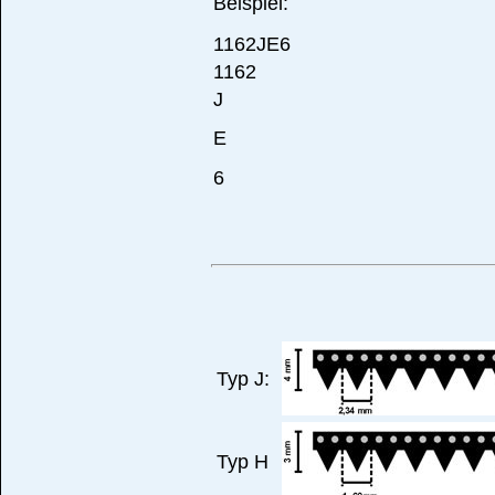
Beispiel:
1162JE6
1162
J
E
6
Typ J:
Typ H