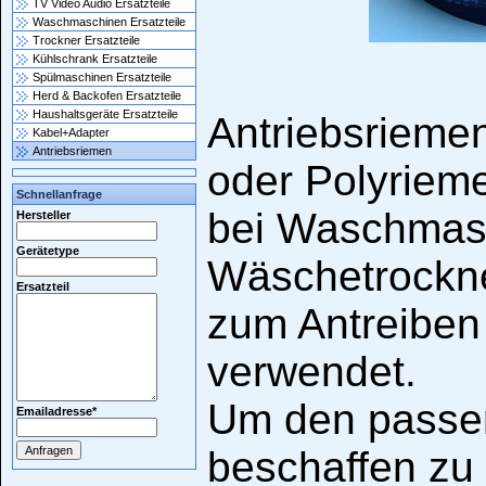
TV Video Audio Ersatzteile
Waschmaschinen Ersatzteile
Trockner Ersatzteile
Kühlschrank Ersatzteile
Spülmaschinen Ersatzteile
Herd & Backofen Ersatzteile
Haushaltsgeräte Ersatzteile
Antriebsrieme
Kabel+Adapter
Antriebsriemen
oder Polyriem
Schnellanfrage
bei Waschmas
Hersteller
Gerätetype
Wäschetrockne
Ersatzteil
zum Antreiben
verwendet.
Um den passe
Emailadresse
*
beschaffen zu