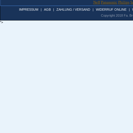
Neff
Panasonic
Philips
S
IMPRESSUM
|
AGB
|
ZAHLUNG / VERSAND
|
WIDERRUF ONLINE
|
Copyright 2018 Fa. Bro
">