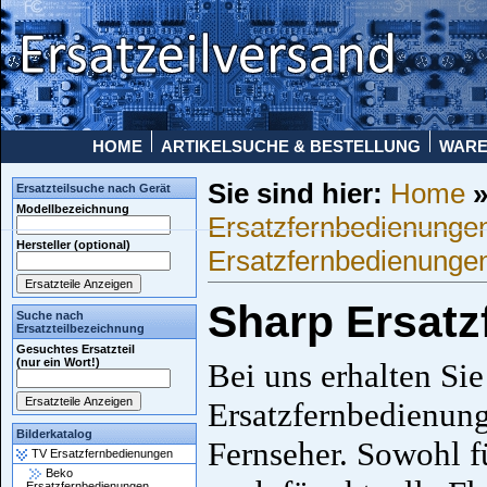
HOME
ARTIKELSUCHE & BESTELLUNG
WAR
Sie sind hier:
Home
Ersatzteilsuche nach Gerät
Modellbezeichnung
Ersatzfernbedienunge
Hersteller (optional)
Ersatzfernbedienunge
Sharp Ersat
Suche nach
Ersatzteilbezeichnung
Gesuchtes Ersatzteil
(nur ein Wort!)
Bei uns erhalten Si
Ersatzfernbedienung
Bilderkatalog
Fernseher. Sowohl fü
TV Ersatzfernbedienungen
Beko
Ersatzfernbedienungen