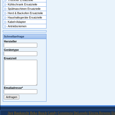
Trockner Ersatzteile
Kühlschrank Ersatzteile
Spülmaschinen Ersatzteile
Herd & Backofen Ersatzteile
Haushaltsgeräte Ersatzteile
Kabel+Adapter
Antriebsriemen
Schnellanfrage
Hersteller
Gerätetype
Ersatzteil
Emailadresse
*
Aeg
Bauknecht
Beko
Bosch
Candy
Constructa
DeLonghi
Electra Bregenz
El