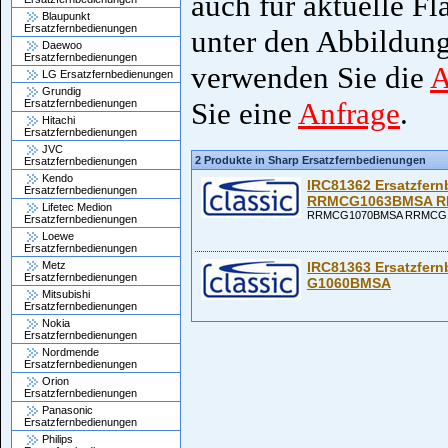
auch für aktuelle Fl
Blaupunkt
Ersatzfernbedienungen
unter den Abbildung
Daewoo
Ersatzfernbedienungen
verwenden Sie die
A
LG Ersatzfernbedienungen
Grundig
Sie eine
Anfrage
.
Ersatzfernbedienungen
Hitachi
Ersatzfernbedienungen
JVC
2 Produkte in Sharp Ersatzfernbedienungen
Ersatzfernbedienungen
Kendo
IRC81362 Ersatzfe
Ersatzfernbedienungen
RRMCG1063BMSA 
Lifetec Medion
RRMCG1070BMSA RRMCG
Ersatzfernbedienungen
Loewe
Ersatzfernbedienungen
Metz
IRC81363 Ersatzfer
Ersatzfernbedienungen
G1060BMSA
Mitsubishi
Ersatzfernbedienungen
Nokia
Ersatzfernbedienungen
Nordmende
Ersatzfernbedienungen
Orion
Ersatzfernbedienungen
Panasonic
Ersatzfernbedienungen
Philips