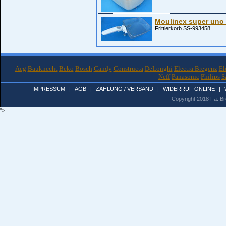
Moulinex super uno F
Frittierkorb SS-993458
Aeg
Bauknecht
Beko
Bosch
Candy
Constructa
DeLonghi
Electra Bregenz
El
Neff
Panasonic
Philips
S
IMPRESSUM
|
AGB
|
ZAHLUNG / VERSAND
|
WIDERRUF ONLINE
|
Copyright 2018 Fa. Bro
">