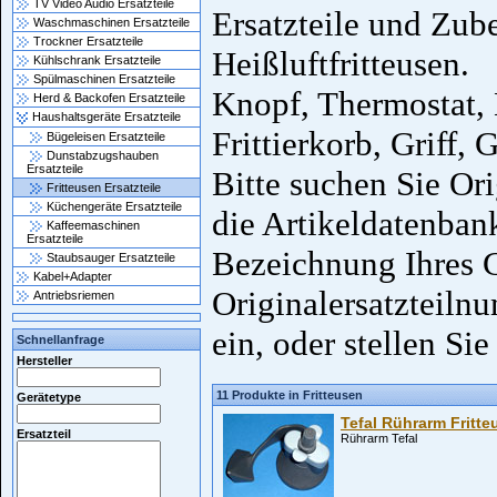
TV Video Audio Ersatzteile
Ersatzteile und Zube
Waschmaschinen Ersatzteile
Trockner Ersatzteile
Heißluftfritteusen.
Kühlschrank Ersatzteile
Spülmaschinen Ersatzteile
Knopf, Thermostat, 
Herd & Backofen Ersatzteile
Haushaltsgeräte Ersatzteile
Frittierkorb, Griff,
Bügeleisen Ersatzteile
Dunstabzugshauben
Ersatzteile
Bitte suchen Sie Ori
Fritteusen Ersatzteile
Küchengeräte Ersatzteile
die Artikeldatenban
Kaffeemaschinen
Ersatzteile
Bezeichnung Ihres G
Staubsauger Ersatzteile
Kabel+Adapter
Originalersatzteiln
Antriebsriemen
ein, oder stellen Sie
Schnellanfrage
Hersteller
11 Produkte in Fritteusen
Gerätetype
Tefal Rührarm Fritte
Ersatzteil
Rührarm Tefal