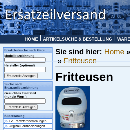
HOME
ARTIKELSUCHE & BESTELLUNG
WAR
Sie sind hier:
Home
Ersatzteilsuche nach Gerät
Modellbezeichnung
»
Fritteusen
Hersteller (optional)
Fritteusen
Suche nach
Ersatzteilbezeichnung
Gesuchtes Ersatzteil
(nur ein Wort!)
Bilderkatalog
TV Ersatzfernbedienungen
Original Fernbedienungen