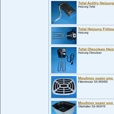
Tefal Actifry Heizung
Heizung Tefal
Tefal Heizung Fritte
Heizung
Tefal Oleoclean Hei
Heizung Oleoclean
Moulinex super uno F
Filtereinsatz SS-993455
Moulinex super uno 
Ölbehälter SS-993478