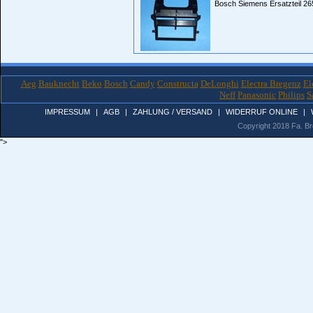
Bosch Siemens Ersatzteil 2
Aeg
Bauknecht
Beko
Bosch
Candy
Constructa
DeLonghi
Electra Bregenz
El
Neff
Panasonic
Philips
S
IMPRESSUM
|
AGB
|
ZAHLUNG / VERSAND
|
WIDERRUF ONLINE
|
Copyright 2018 Fa. Bro
">