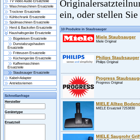
Originalersatzteiln
TV Video Audio Ersatzteile
Waschmaschinen Ersatzteile
ein, oder stellen Sie
Trockner Ersatzteile
Kühlschrank Ersatzteile
Spülmaschinen Ersatzteile
Herd & Backofen Ersatzteile
10 Produkte in Staubsauger
Haushaltsgeräte Ersatzteile
Miele Staubsauger
Bügeleisen Ersatzteile
Miele Original
Dunstabzugshauben
Ersatzteile
Fritteusen Ersatzteile
Philips Staubsauger
Küchengeräte Ersatzteile
Philips Original
Kaffeemaschinen
Ersatzteile
Staubsauger Ersatzteile
Progress Staubsaug
Kabel+Adapter
Progress Original
Antriebsriemen
Schnellanfrage
Hersteller
MIELE Allteq Boden
MIELE Ersatzteil 7253830
Gerätetype
Ersatzteil
MIELE Saugrohr Grif