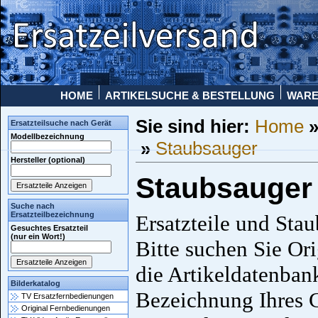
HOME
ARTIKELSUCHE & BESTELLUNG
WAR
Sie sind hier:
Home
Ersatzteilsuche nach Gerät
Modellbezeichnung
»
Staubsauger
Hersteller (optional)
Staubsauger
Suche nach
Ersatzteilbezeichnung
Ersatzteile und Stau
Gesuchtes Ersatzteil
(nur ein Wort!)
Bitte suchen Sie Ori
die Artikeldatenban
Bilderkatalog
Bezeichnung Ihres G
TV Ersatzfernbedienungen
Original Fernbedienungen