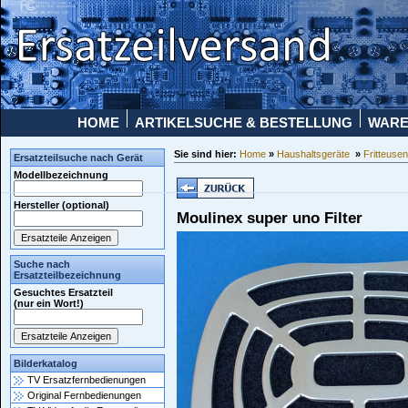
HOME
ARTIKELSUCHE & BESTELLUNG
WAR
Sie sind hier:
Home
»
Haushaltsgeräte
»
Fritteuse
Ersatzteilsuche nach Gerät
Modellbezeichnung
Hersteller (optional)
Moulinex super uno Filter
Suche nach
Ersatzteilbezeichnung
Gesuchtes Ersatzteil
(nur ein Wort!)
Bilderkatalog
TV Ersatzfernbedienungen
Original Fernbedienungen