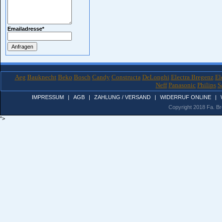
Emailadresse
*
Aeg
Bauknecht
Beko
Bosch
Candy
Constructa
DeLonghi
Electra Bregenz
El
Neff
Panasonic
Philips
S
IMPRESSUM
|
AGB
|
ZAHLUNG / VERSAND
|
WIDERRUF ONLINE
|
Copyright 2018 Fa. Bro
">