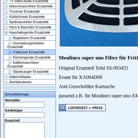
TV Video Audio Ersatzteile
Waschmaschinen Ersatzteile
Trockner Ersatzteile
Kühlschrank Ersatzteile
Spülmaschinen Ersatzteile
Herd & Backofen Ersatzteile
Haushaltsgeräte Ersatzteile
Bügeleisen Ersatzteile
Dunstabzugshauben
Ersatzteile
Fritteusen Ersatzteile
Moulinex super uno Filter für Frit
Küchengeräte Ersatzteile
Kaffeemaschinen
Ersatzteile
Original Ersatzteil Tefal SS-993455
Staubsauger Ersatzteile
Ersatz für XA004D00
Kabel+Adapter
Antriebsriemen
Anti Geruchsfilter Kartusche
Schnellanfrage
passend z.B. für Moulinex super uno 
Hersteller
Gerätetype
Ersatzteil