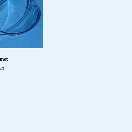
rmet
240