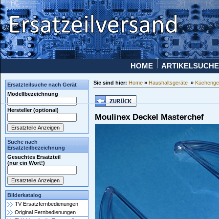
HOME
ARTIKELSUCHE
Sie sind hier:
Home
»
Haushaltsgeräte
»
Küchenge
Ersatzteilsuche nach Gerät
Modellbezeichnung
Hersteller (optional)
Moulinex Deckel Masterchef
Suche nach
Ersatzteilbezeichnung
Gesuchtes Ersatzteil
(nur ein Wort!)
Bilderkatalog
TV Ersatzfernbedienungen
Original Fernbedienungen