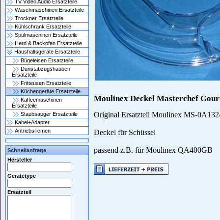
TV Video Audio Ersatzteile
Waschmaschinen Ersatzteile
Trockner Ersatzteile
Kühlschrank Ersatzteile
Spülmaschinen Ersatzteile
Herd & Backofen Ersatzteile
Haushaltsgeräte Ersatzteile
Bügeleisen Ersatzteile
Dunstabzugshauben
Ersatzteile
Fritteusen Ersatzteile
Küchengeräte Ersatzteile
Moulinex Deckel Masterchef Gou
Kaffeemaschinen
Ersatzteile
Original Ersatzteil Moulinex MS-0A13
Staubsauger Ersatzteile
Kabel+Adapter
Antriebsriemen
Deckel für Schüssel
passend z.B. für Moulinex QA400GB
Schnellanfrage
Hersteller
Gerätetype
Ersatzteil