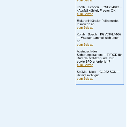
zum Beitrag
Kombi Liebherr CNPel 4813 --
- Ausfall Kühlteil, Froster OK
zum Beitrag
Elektronikhändler Pollin meldet
Insolvenz an
zum Beitrag
Kombi Bosch KGV39VL44/07
--- Wasser sammelt sich unten
an
zum Beitrag
Austausch des
Sicherungskastens – FI/RCD für
Durchlauferhitzer und Herd
sowie SPD erforderlich?
zum Beitrag
SpüMa Miele G1022 SCU ---
Reinigt nicht gut
zum Beitrag