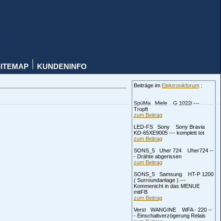
SITEMAP
KUNDENINFO
Beiträge im
Elektronikforum
:
SpüMa Miele G 1022i ---
Tropft
zum Beitrag
LED-FS Sony Sony Bravia
KD-65XE9005 --- komplett tot
zum Beitrag
SONS_5 Uher 724 Uher724 --
- Drähte abgerissen
zum Beitrag
SONS_5 Samsung HT-P 1200
( Surroundanlage ) ---
Kommenicht in das MENUE
mitFB
zum Beitrag
Verst WANGINE WFA - 220 --
- Einschaltverzögerung Relais