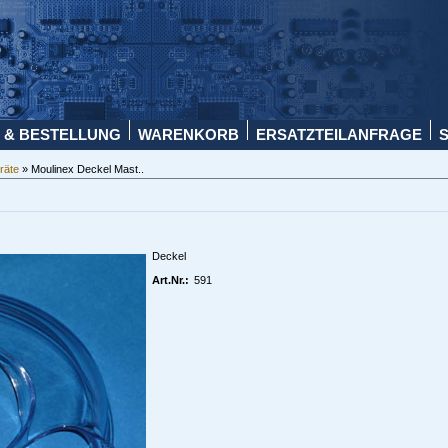
 & BESTELLUNG
WARENKORB
ERSATZTEILANFRAGE
räte
» Moulinex Deckel Mast..
Deckel
Art.Nr.:
591