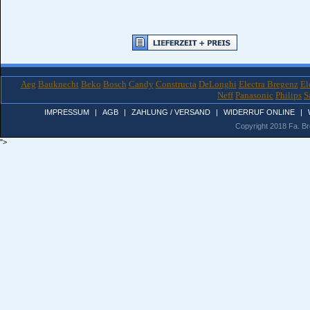
Aeg
Bauknecht
Beko
Bosch
Candy
Constructa
DeLonghi
Electra Bregenz
El
Neff
Panasonic
Philips
S
IMPRESSUM
|
AGB
|
ZAHLUNG / VERSAND
|
WIDERRUF ONLINE
|
Copyright 2018 Fa. Bro
">