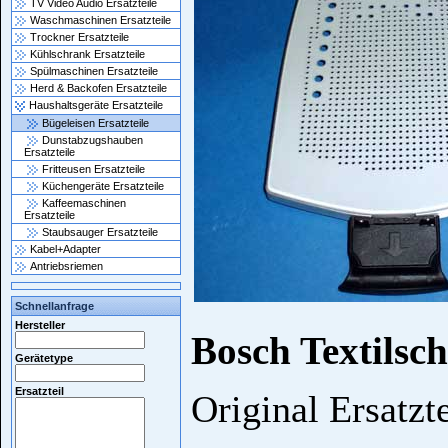
TV Video Audio Ersatzteile
Waschmaschinen Ersatzteile
Trockner Ersatzteile
Kühlschrank Ersatzteile
Spülmaschinen Ersatzteile
Herd & Backofen Ersatzteile
Haushaltsgeräte Ersatzteile
Bügeleisen Ersatzteile
Dunstabzugshauben
Ersatzteile
Fritteusen Ersatzteile
Küchengeräte Ersatzteile
Kaffeemaschinen
Ersatzteile
Staubsauger Ersatzteile
Kabel+Adapter
Antriebsriemen
Schnellanfrage
Hersteller
Bosch Textilsch
Gerätetype
Ersatzteil
Original Ersatzt