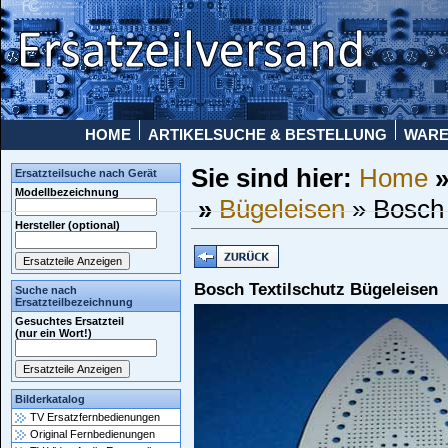
HOME
ARTIKELSUCHE & BESTELLUNG
WAR
Sie sind hier:
Home
Ersatzteilsuche nach Gerät
Modellbezeichnung
»
Bügeleisen
» Bosch 
Hersteller (optional)
Bosch Textilschutz Bügeleisen
Suche nach
Ersatzteilbezeichnung
Gesuchtes Ersatzteil
(nur ein Wort!)
Bilderkatalog
TV Ersatzfernbedienungen
Original Fernbedienungen