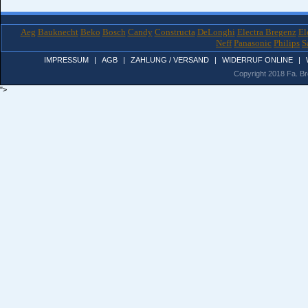
Aeg
Bauknecht
Beko
Bosch
Candy
Constructa
DeLonghi
Electra Bregenz
El
Neff
Panasonic
Philips
S
IMPRESSUM
|
AGB
|
ZAHLUNG / VERSAND
|
WIDERRUF ONLINE
|
Copyright 2018 Fa. Bro
">