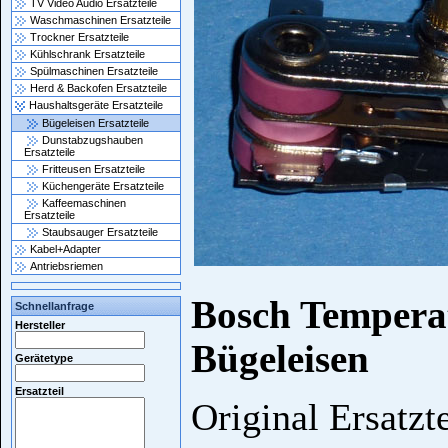
TV Video Audio Ersatzteile
Waschmaschinen Ersatzteile
Trockner Ersatzteile
Kühlschrank Ersatzteile
Spülmaschinen Ersatzteile
Herd & Backofen Ersatzteile
Haushaltsgeräte Ersatzteile
Bügeleisen Ersatzteile
Dunstabzugshauben
Ersatzteile
Fritteusen Ersatzteile
Küchengeräte Ersatzteile
Kaffeemaschinen
Ersatzteile
Staubsauger Ersatzteile
Kabel+Adapter
Antriebsriemen
Bosch Temperat
Schnellanfrage
Hersteller
Bügeleisen
Gerätetype
Ersatzteil
Original Ersatzt