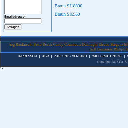
Braun SI18890
Braun SI6560
Emailadresse
*
Aeg
Bauknecht
Beko
Bosch
Candy
Constructa
DeLonghi
Electra Bregenz
El
Neff
Panasonic
Philips
S
IMPRESSUM
|
AGB
|
ZAHLUNG / VERSAND
|
WIDERRUF ONLINE
|
Copyright 2018 Fa. Bro
">