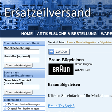
HOME
ARTIKELSUCHE & BESTELLUNG
WAR
Sie sind hier:
Home
»
Haushaltsgeräte
»
Bügeleis
Ersatzteilsuche nach Gerät
Modellbezeichnung
Hersteller (optional)
Braun Bügeleisen
Braun Original
Art.Nr.:
528
Suche nach
Ersatzteilbezeichnung
Gesuchtes Ersatzteil
(nur ein Wort!)
Braun Bügeleisen
Klicken Sie einfach auf Ihr Modell, um s
Bilderkatalog
TV Ersatzfernbedienungen
Braun TexStyle5
Original Fernbedienungen