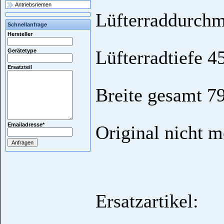
Antriebsriemen
Lüfterraddurch
Schnellanfrage
Hersteller
Lüfterradtiefe 
Gerätetype
Ersatzteil
Breite gesamt 
Emailadresse
*
Original nicht m
Ersatzartikel: