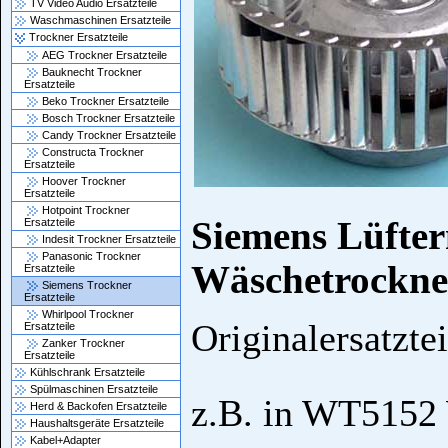
TV Video Audio Ersatzteile
Waschmaschinen Ersatzteile
Trockner Ersatzteile
AEG Trockner Ersatzteile
Bauknecht Trockner
Ersatzteile
Beko Trockner Ersatzteile
Bosch Trockner Ersatzteile
Candy Trockner Ersatzteile
Constructa Trockner
Ersatzteile
Hoover Trockner
Ersatzteile
Hotpoint Trockner
Siemens Lüfter
Ersatzteile
Indesit Trockner Ersatzteile
Panasonic Trockner
Wäschetrockne
Ersatzteile
Siemens Trockner
Ersatzteile
Whirlpool Trockner
Originalersatzte
Ersatzteile
Zanker Trockner
Ersatzteile
Kühlschrank Ersatzteile
Spülmaschinen Ersatzteile
z.B. in WT515
Herd & Backofen Ersatzteile
Haushaltsgeräte Ersatzteile
Kabel+Adapter