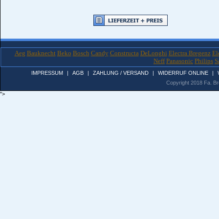
Aeg
Bauknecht
Beko
Bosch
Candy
Constructa
DeLonghi
Electra Bregenz
El
Neff
Panasonic
Philips
S
IMPRESSUM
|
AGB
|
ZAHLUNG / VERSAND
|
WIDERRUF ONLINE
|
Copyright 2018 Fa. Bro
">