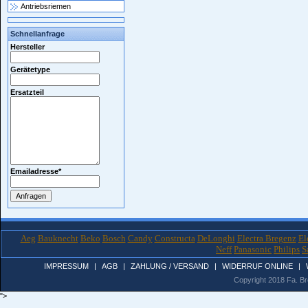
Antriebsriemen
Schnellanfrage
Hersteller
Gerätetype
Ersatzteil
Emailadresse
*
Aeg
Bauknecht
Beko
Bosch
Candy
Constructa
DeLonghi
Electra Bregenz
El
Neff
Panasonic
Philips
S
IMPRESSUM
|
AGB
|
ZAHLUNG / VERSAND
|
WIDERRUF ONLINE
|
Copyright 2018 Fa. Bro
">