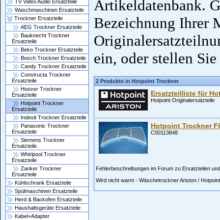
Artikeldatenbank. G
TV Video Audio Ersatzteile
Waschmaschinen Ersatzteile
Bezeichnung Ihrer 
Trockner Ersatzteile
AEG Trockner Ersatzteile
Originalersatzteiln
Bauknecht Trockner
Ersatzteile
Beko Trockner Ersatzteile
ein, oder stellen Sie
Bosch Trockner Ersatzteile
Candy Trockner Ersatzteile
Constructa Trockner
Ersatzteile
2 Produkte in Hotpoint Trockner
Hoover Trockner
Ersatzteilliste für H
Ersatzteile
Hotpoint Originalersatzteile
Hotpoint Trockner
Ersatzteile
Indesit Trockner Ersatzteile
Hotpoint Trockner F
Panasonic Trockner
Ersatzteile
C00113848
Siemens Trockner
Ersatzteile
Whirlpool Trockner
Ersatzteile
Zanker Trockner
Fehlerbeschreibungen im Forum zu Ersatzteilen und 
Ersatzteile
Wird nicht warm - Wäschetrockner Ariston / Hotp
Kühlschrank Ersatzteile
Spülmaschinen Ersatzteile
Herd & Backofen Ersatzteile
Haushaltsgeräte Ersatzteile
Kabel+Adapter