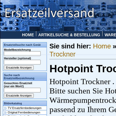
HOME
ARTIKELSUCHE & BESTELLUNG
WAR
Sie sind hier:
Home
Ersatzteilsuche nach Gerät
Modellbezeichnung
Trockner
Hersteller (optional)
Hotpoint Tro
Suche nach
Ersatzteilbezeichnung
Hotpoint Trockner .
Gesuchtes Ersatzteil
(nur ein Wort!)
Bitte suchen Sie Hot
Wärmepumpentrockn
Bilderkatalog
passend zu Ihrem Ge
TV Ersatzfernbedienungen
Original Fernbedienungen