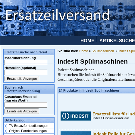
HOME
ARTIKELSUCHE
Sie sind hier:
Home
»
Spülmaschinen
»
Indesit Sp
Ersatzteilsuche nach Gerät
Modellbezeichnung
Indesit Spülmaschinen
Hersteller (optional)
Indesit Spülmaschinen .
Bitte suchen Sie Indesit für Spülmaschinen bzw
Geschirrspülers oder die Originalersatzteilnum
Suche nach
24 Produkte in Indesit Spülmaschinen
Ersatzteilbezeichnung
Gesuchtes Ersatzteil
(nur ein Wort!)
Ersatzteilliste für I
Indesit Originalersatzteile
Bilderkatalog
TV Ersatzfernbedienungen
Original Fernbedienungen
Indesit Rolle für Ge