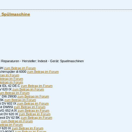
e Spülmaschine
Reparaturen - Hersteller: Indesit - Gerät: Spuelmaschinen
 WH
zum Beitrag im Forum
schirrspüler di 6000
zum Beitrag im Forum
trag im Forum
eitrag im Forum
eitrag im Forum
sit IDL 42 DE.C
zum Beitrag im Forum
DV 620 IX
zum Beitrag im Forum
um Beitrag im Forum
IT DI6 29930
zum Beitrag im Forum
 BK
zum Beitrag im Forum
it DV 602 IX
zum Beitrag im Forum
esit DW9SI
zum Beitrag im Forum
 DVG 652 A IX
zum Beitrag im Forum
sit DV 620 XI
zum Beitrag im Forum
desit DV 62 BK
zum Beitrag im Forum
X
zum Beitrag im Forum
eitrag im Forum
V 620 IX
zum Beitrag im Forum
QP12-90262
zum Beitrag im Forum