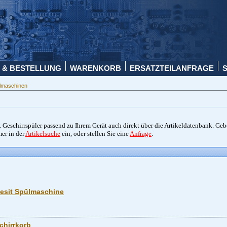
 & BESTELLUNG
WARENKORB
ERSATZTEILANFRAGE
ülmaschinen
. Geschirrspüler passend zu Ihrem Gerät auch direkt über die Artikeldatenbank. Ge
mer in der
Artikelsuche
ein, oder stellen Sie eine
Anfrage
.
ndesit Spülmaschine
schirrkorb