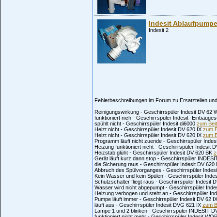
Indesit Ablaufpump
Indesit 2
Fehlerbeschreibungen im Forum zu Ersatzteilen und 
Reinigungswirkung - Geschirrspüler Indesit DV 62
funktioniert nich - Geschirrspüler Indesit -Einbauge
spühlt nicht - Geschirrspüler Indesit di6000
zum Bei
Heizt nicht - Geschirrspüler Indesit DV 620 IX
zum B
Heizt nicht - Geschirrspüler Indesit DV 620 IX
zum B
Programm läuft nicht zuende - Geschirrspüler Inde
Heizung funktioniert nicht - Geschirrspüler Indesit 
Heizstab glüht - Geschirrspüler Indesit DV 620 BK
z
Gerät läuft kurz dann stop - Geschirrspüler INDES
die Sicherung raus - Geschirrspüler Indesit DV 620
Abbruch des Spülvorganges - Geschirrspüler Indes
Kein Wasser und kein Spülen - Geschirrspüler Ind
Schutzschalter fliegt raus - Geschirrspüler Indesit
Wasser wird nicht abgepumpt - Geschirrspüler Inde
Heizung verbogen und steht an - Geschirrspüler In
Pumpe läuft immer - Geschirrspüler Indesit DV 62 I
läuft aus - Geschirrspüler Indesit DVG 621 IX
zum B
Lampe 1 und 2 blinken - Geschirrspüler INDESIT D
funktioniert nicht mehr - Geschirrspüler Indesit W