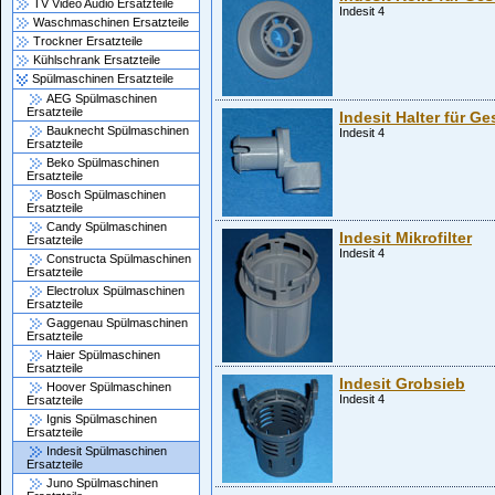
TV Video Audio Ersatzteile
Indesit 4
Waschmaschinen Ersatzteile
Trockner Ersatzteile
Kühlschrank Ersatzteile
Spülmaschinen Ersatzteile
AEG Spülmaschinen
Ersatzteile
Indesit Halter für Ge
Bauknecht Spülmaschinen
Indesit 4
Ersatzteile
Beko Spülmaschinen
Ersatzteile
Bosch Spülmaschinen
Ersatzteile
Candy Spülmaschinen
Indesit Mikrofilter
Ersatzteile
Indesit 4
Constructa Spülmaschinen
Ersatzteile
Electrolux Spülmaschinen
Ersatzteile
Gaggenau Spülmaschinen
Ersatzteile
Haier Spülmaschinen
Ersatzteile
Indesit Grobsieb
Hoover Spülmaschinen
Indesit 4
Ersatzteile
Ignis Spülmaschinen
Ersatzteile
Indesit Spülmaschinen
Ersatzteile
Juno Spülmaschinen