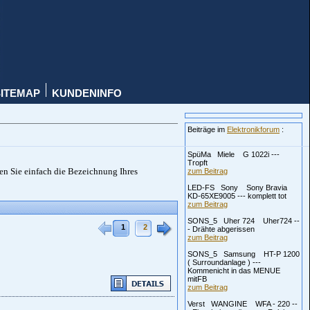
SITEMAP
KUNDENINFO
Beiträge im
Elektronikforum
:
SpüMa Miele G 1022i ---
Tropft
ben Sie einfach die Bezeichnung Ihres
zum Beitrag
LED-FS Sony Sony Bravia
KD-65XE9005 --- komplett tot
zum Beitrag
SONS_5 Uher 724 Uher724 --
1
2
- Drähte abgerissen
zum Beitrag
SONS_5 Samsung HT-P 1200
( Surroundanlage ) ---
Kommenicht in das MENUE
mitFB
zum Beitrag
Verst WANGINE WFA - 220 --