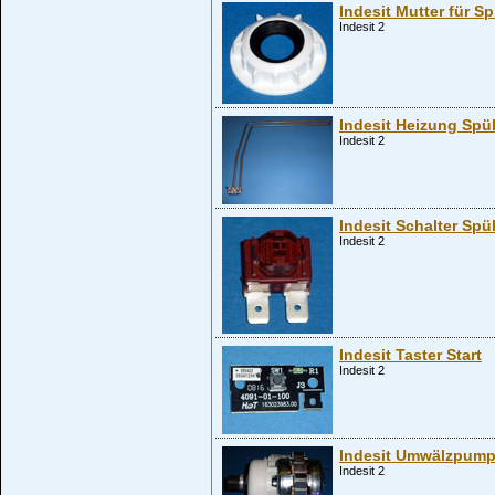
Indesit Mutter für 
Indesit 2
Indesit Heizung Sp
Indesit 2
Indesit Schalter Sp
Indesit 2
Indesit Taster Start
Indesit 2
Indesit Umwälzpum
Indesit 2