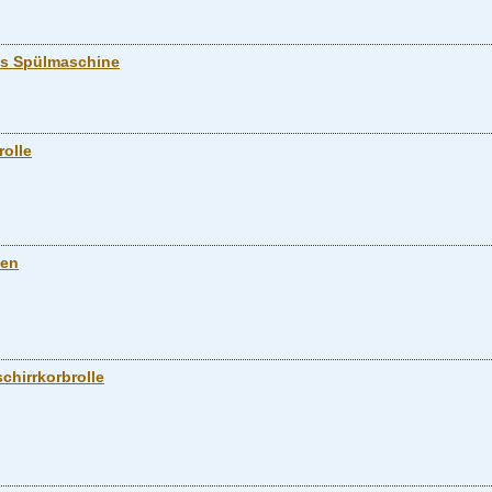
ss Spülmaschine
rolle
ten
schirrkorbrolle