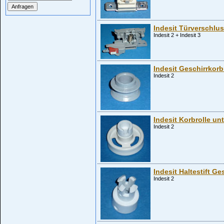
Indesit Türverschlu
Indesit 2 + Indesit 3
Indesit Geschirrkorb
Indesit 2
Indesit Korbrolle un
Indesit 2
Indesit Haltestift Ge
Indesit 2