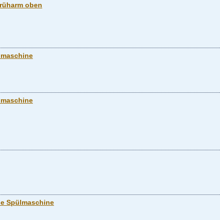
Sprüharm oben
ülmaschine
ülmaschine
pe Spülmaschine