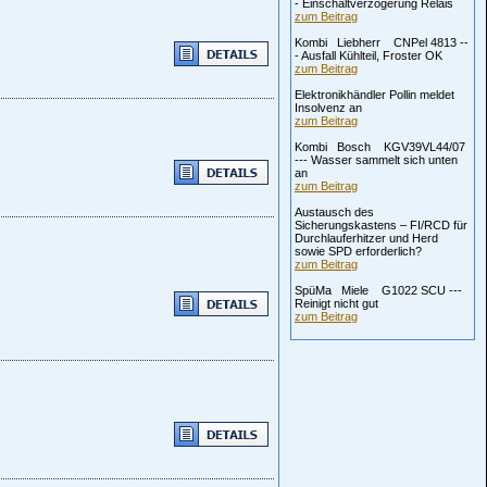
- Einschaltverzögerung Relais
zum Beitrag
Kombi Liebherr CNPel 4813 --
- Ausfall Kühlteil, Froster OK
zum Beitrag
Elektronikhändler Pollin meldet
Insolvenz an
zum Beitrag
Kombi Bosch KGV39VL44/07
--- Wasser sammelt sich unten
an
zum Beitrag
Austausch des
Sicherungskastens – FI/RCD für
Durchlauferhitzer und Herd
sowie SPD erforderlich?
zum Beitrag
SpüMa Miele G1022 SCU ---
Reinigt nicht gut
zum Beitrag