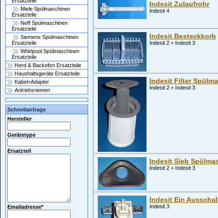
Ersatzteile
Indesit Zulaufrohr
Miele Spülmaschinen
Indesit 4
Ersatzteile
Neff Spülmaschinen
Ersatzteile
Indesit Besteckkorb
Siemens Spülmaschinen
Indesit 2 + Indesit 3
Ersatzteile
Whirlpool Spülmaschinen
Ersatzteile
Herd & Backofen Ersatzteile
Haushaltsgeräte Ersatzteile
Indesit Filter Spülm
Kabel+Adapter
Indesit 2 + Indesit 3
Antriebsriemen
Schnellanfrage
Hersteller
Gerätetype
Ersatzteil
Indesit Sieb Spülma
Indesit 2 + Indesit 3
Indesit Ein Ausscha
Indesit 3
Emailadresse
*