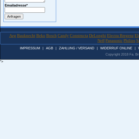
Emailadresse
*
Aeg
Bauknecht
Beko
Bosch
Candy
Constructa
DeLonghi
Electra Bregenz
El
Neff
Panasonic
Philips
S
IMPRESSUM
|
AGB
|
ZAHLUNG / VERSAND
|
WIDERRUF ONLINE
|
Copyright 2018 Fa. Bro
">