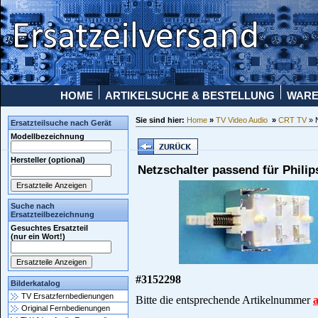
HOME
ARTIKELSUCHE & BESTELLUNG
WAR
Sie sind hier:
Home
»
TV Video Audio
»
CRT TV
» 
Ersatzteilsuche nach Gerät
Modellbezeichnung
Hersteller (optional)
Netzschalter passend für Phili
Suche nach
Ersatzteilbezeichnung
Gesuchtes Ersatzteil
(nur ein Wort!)
#
3152298
Bilderkatalog
TV Ersatzfernbedienungen
Bitte die entsprechende Artikelnummer
Original Fernbedienungen